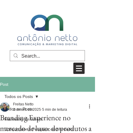
Post
Todos os Posts
Freitas Netto
Todos os Posts
2 de set. de 2025
5 min de leitura
Branding Experience no
Marketing de Varejo
mercado de luxo: de produtos a
Consumidor e Pesquisa de Mercado