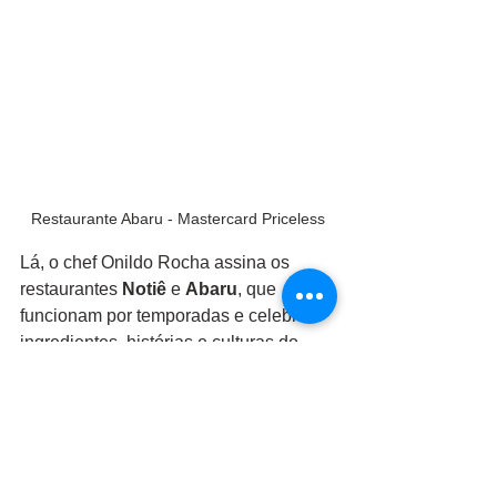
Restaurante Abaru - Mastercard Priceless
Lá, o chef Onildo Rocha assina os 
restaurantes 
Notiê
 e 
Abaru
, que 
funcionam por temporadas e celebram 
ingredientes, histórias e culturas do 
Brasil, numa experiência sensorial que 
envolve comida, arte e música.
Tudo isso com acesso exclusivo para 
portadores de cartões Black e 