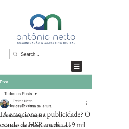
Post
Todos os Posts
Freitas Netto
Todos os Posts
7 de jun.
7 min de leitura
IA emociona na publicidade? O
Marketing de Varejo
estudo da HSR mediu 119 mil
Consumidor e Pesquisa de Mercado