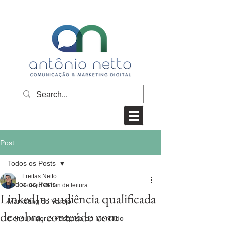
Post
Todos os Posts
Freitas Netto
Todos os Posts
9 de jul.
9 min de leitura
LinkedIn: audiência qualificada
Marketing de Varejo
de sobra, conteúdo com
Consumidor e Pesquisa de Mercado