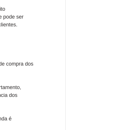
to 
e pode ser 
lientes.
 de compra dos 
rtamento, 
cia dos 
nda é 