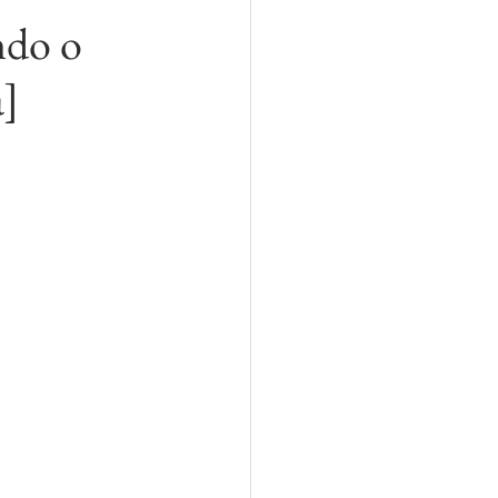
ndo o
a]