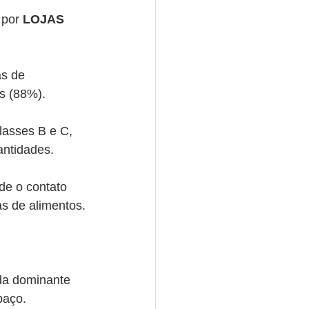
por 
LOJAS 
s de 
es (88%).
lasses B e C, 
antidades.
de o contato 
as de alimentos.
da dominante 
paço.