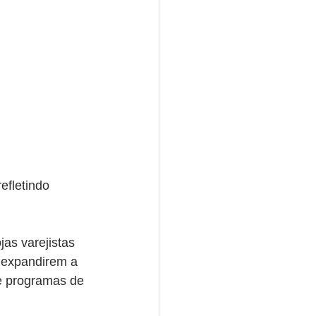
efletindo 
as varejistas 
 expandirem a 
e programas de 