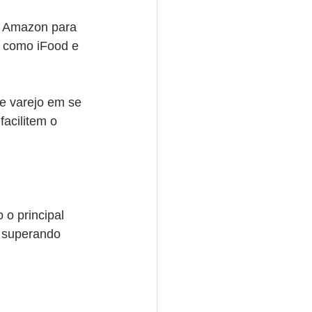
e Amazon para 
a como iFood e 
e varejo em se 
acilitem o 
o principal 
, superando 