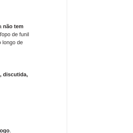
a 
não tem 
opo de funil 
 longo de 
 discutida, 
jogo
.