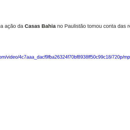
ma ação da 
Casas Bahia
 no Paulistão tomou conta das r
c.com/video/4c7aaa_dacf9fba26324f70bf8938ff50c99c18/720p/mp