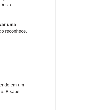
êncio.
ivar uma 
do reconhece, 
exendo em um 
to. E sabe 