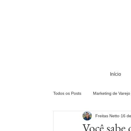
Início
Todos os Posts
Marketing de Varejo
Freitas Netto
16 de
Portfólio
Marketing Digital
Você sabe 