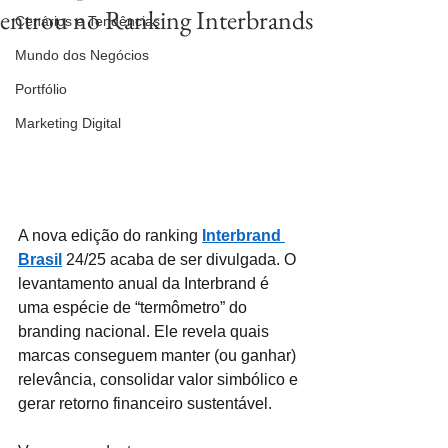
entrou no Ranking Interbrands
Cenários e Tendências
Mundo dos Negócios
Portfólio
Marketing Digital
A nova edição do ranking 
Interbrand 
Brasil
 24/25 acaba de ser divulgada. O 
levantamento anual da Interbrand é 
uma espécie de “termômetro” do 
branding nacional. Ele revela quais 
marcas conseguem manter (ou ganhar) 
relevância, consolidar valor simbólico e 
gerar retorno financeiro sustentável.