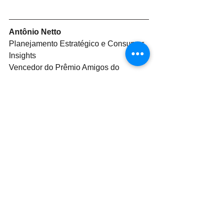
Antônio Netto
Planejamento Estratégico e Consumer 
Insights
Vencedor do Prêmio Amigos do 
Mercado 2024 – Planejamento 
Publicitário
Host do podcast 
Papo Bizz
 🎙️
Gostou desse artigo?
Te convido a contribuir mais sobre o 
assunto!
Compartilhe sua experiência ou cases 
interessantes.
Siga 
meu perfil
 e acompanhe outros 
textos!
Pesquisa
Brasil
Interbrands
24/25
Marcas mais valiosas