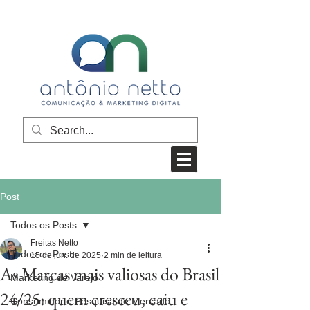
Post
Todos os Posts
Freitas Netto
Todos os Posts
15 de jun. de 2025
2 min de leitura
As Marcas mais valiosas do Brasil
Marketing de Varejo
24/25: quem cresceu, caiu e
Consumidor e Pesquisa de Mercado